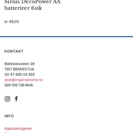
Sirius DecoPower AA
batterirer 6stk
kr
49,00
KONTAKT
Bekkestuveien 28
1357 BEKKESTUA
00 47 930 04 925
post@inspireahome.no
928 159 736 MVA
INFO
Kjøpsbetingelser