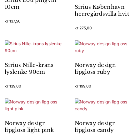
Sirius Lou pingvin
10cm
Sirius København
herregårdsvilla hvit
kr
137,50
kr
275,00
Sirius Nille-krans
Norway design
lyslenke 90cm
lipgloss ruby
kr
139,00
kr
199,00
Norway design
Norway design
lipgloss light pink
lipgloss candy