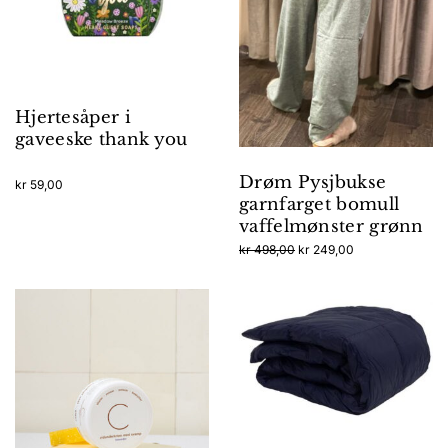
Hjertesåper i
gaveeske thank you
Drøm Pysjbukse
kr
59,00
garnfarget bomull
vaffelmønster grønn
Opprinnelig
Nåværende
kr
498,00
kr
249,00
pris
pris
Dette
var:
er:
produktet
kr 498,00.
kr 249,00.
har
flere
varianter.
Alternativene
kan
velges
på