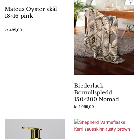
Alternativene
Mateus Oyster skål
kan
18×16 pink
velges
på
produktsiden
kr
485,00
Biederlack
Bomullspledd
150×200 Nomad
natur
kr
1.099,00