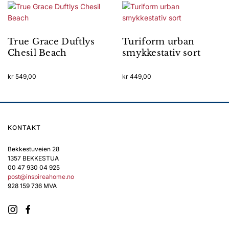
True Grace Duftlys
Turiform urban
Chesil Beach
smykkestativ sort
kr
549,00
kr
449,00
KONTAKT
Bekkestuveien 28
1357 BEKKESTUA
00 47 930 04 925
post@inspireahome.no
928 159 736 MVA