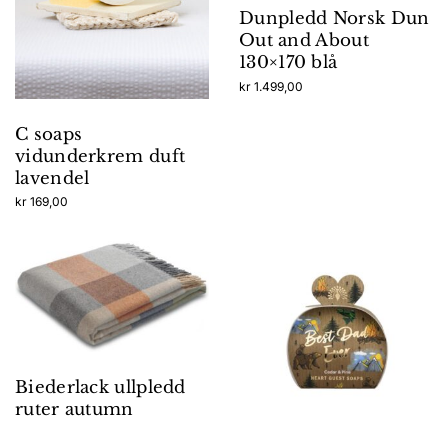
Dunpledd Norsk Dun
produktsiden
Out and About
130×170 blå
kr
1.499,00
C soaps
vidunderkrem duft
lavendel
kr
169,00
Biederlack ullpledd
ruter autumn