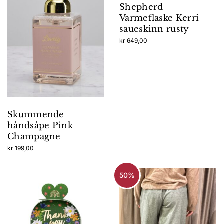
Shepherd
Varmeflaske Kerri
saueskinn rusty
brown
kr
649,00
Skummende
håndsåpe Pink
Champagne
kr
199,00
50%