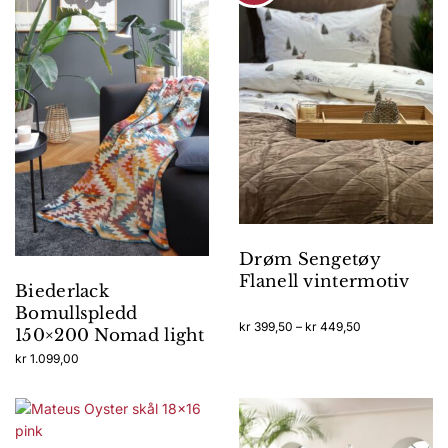
Drøm Sengetøy
Flanell vintermotiv
Biederlack
Bomullspledd
Prisområde:
kr
399,50
–
kr
449,50
150×200 Nomad light
kr 399,50
Dette
kr
1.099,00
til
produktet
kr 449,50
har
flere
varianter.