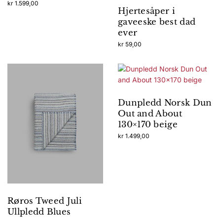
kr
1.599,00
Hjertesåper i
gaveeske best dad
ever
kr
59,00
Dunpledd Norsk Dun
Out and About
130×170 beige
kr
1.499,00
Røros Tweed Juli
Ullpledd Blues