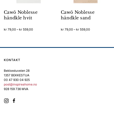
Cawö Noblesse
Cawö Noblesse
håndkle hvit
håndkle sand
Prisområde:
Prisområde:
kr
79,00
–
kr
559,00
kr
79,00
–
kr
559,00
kr 79,00
kr 79,00
Dette
Dette
til
til
produktet
produktet
kr 559,00
kr 559,00
har
har
flere
flere
varianter.
varianter.
KONTAKT
Alternativene
Alternativene
kan
kan
Bekkestuveien 28
velges
velges
1357 BEKKESTUA
på
på
00 47 930 04 925
produktsiden
produktsiden
post@inspireahome.no
928 159 736 MVA