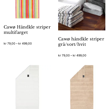
Cawø Håndkle striper
multifarget
Cawø håndkle striper
Prisområde:
kr
79,00
–
kr
499,00
grå/sort/hvit
kr 79,00
Dette
til
produktet
Prisområde:
kr
79,00
–
kr
499,00
kr 499,00
har
kr 79,00
Dette
til
flere
produktet
kr 499,00
varianter.
har
Alternativene
flere
kan
varianter.
velges
Alternativene
på
kan
produktsiden
velges
på
produktsiden