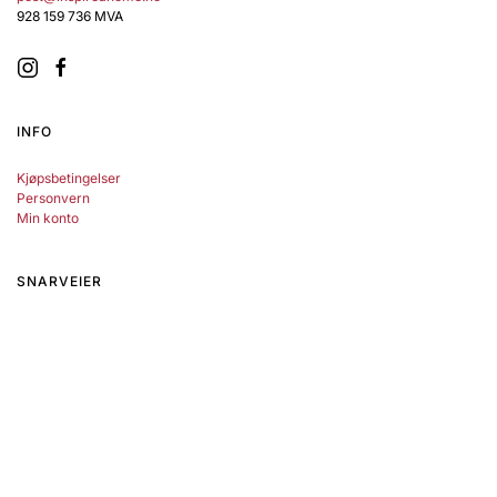
928 159 736 MVA
INFO
Kjøpsbetingelser
Personvern
Min konto
SNARVEIER
Kontakt oss
Om oss
Merker
FØLG OSS
Ønsker du å motta vårt nyhetsbrev?