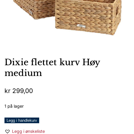
Dixie flettet kurv Høy
medium
kr
299,00
1 på lager
Dixie
Legg i handlekurv
flettet
Legg i ønskeliste
kurv