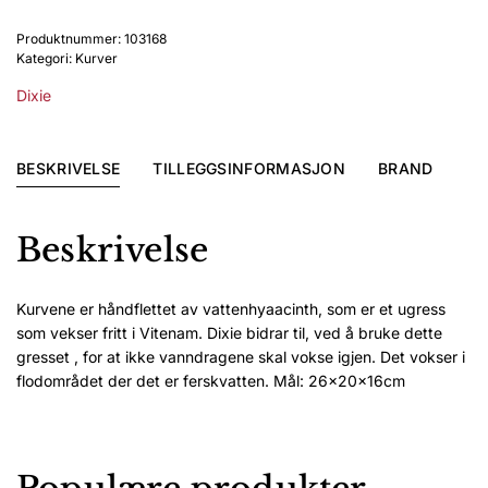
Høy
Produktnummer:
103168
medium
Kategori:
Kurver
antall
Dixie
BESKRIVELSE
TILLEGGSINFORMASJON
BRAND
Beskrivelse
Kurvene er håndflettet av vattenhyaacinth, som er et ugress
som vekser fritt i Vitenam. Dixie bidrar til, ved å bruke dette
gresset , for at ikke vanndragene skal vokse igjen. Det vokser i
flodområdet der det er ferskvatten. Mål: 26x20x16cm