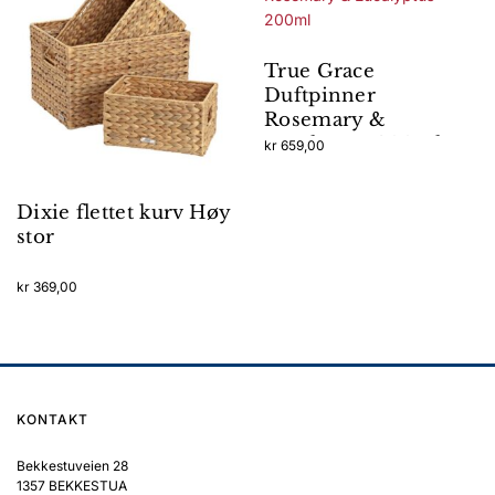
True Grace
Duftpinner
Rosemary &
Eucalyptus 200ml
kr
659,00
Dixie flettet kurv Høy
stor
kr
369,00
KONTAKT
Bekkestuveien 28
1357 BEKKESTUA