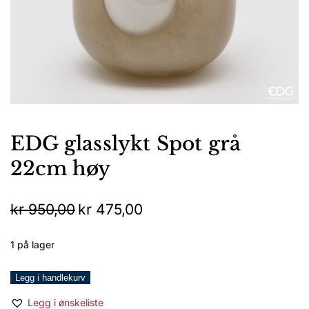
EDG glasslykt Spot grå
22cm høy
Opprinnelig
Nåværende
kr
950,00
kr
475,00
pris
pris
var:
er:
1 på lager
kr 950,00.
kr 475,00.
EDG
Legg i handlekurv
glasslykt
Legg i ønskeliste
Spot