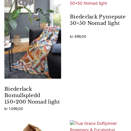
Biederlack Pyntepute
50×50 Nomad light
kr
499,00
Biederlack
Bomullspledd
150×200 Nomad light
kr
1.099,00