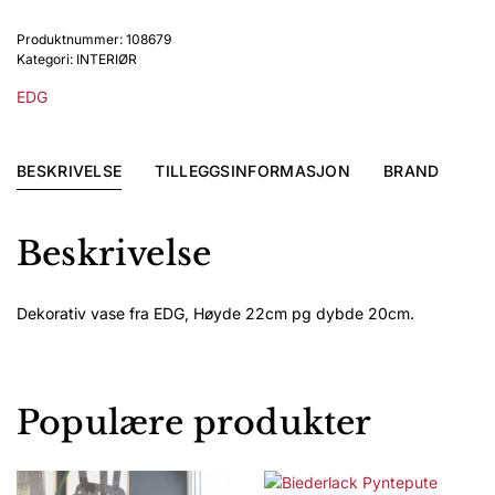
grå
Produktnummer:
108679
22cm
Kategori:
INTERIØR
høy
antall
EDG
BESKRIVELSE
TILLEGGSINFORMASJON
BRAND
Beskrivelse
Dekorativ vase fra EDG, Høyde 22cm pg dybde 20cm.
Populære produkter