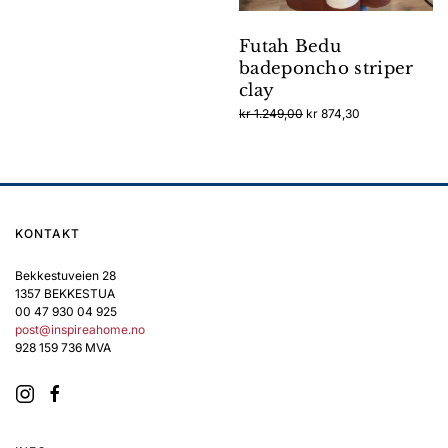
Futah Bedu
badeponcho striper
clay
Opprinnelig
Nåværende
kr
1.249,00
kr
874,30
pris
pris
var:
er:
kr 1.249,00.
kr 874,30.
KONTAKT
Bekkestuveien 28
1357 BEKKESTUA
00 47 930 04 925
post@inspireahome.no
928 159 736 MVA