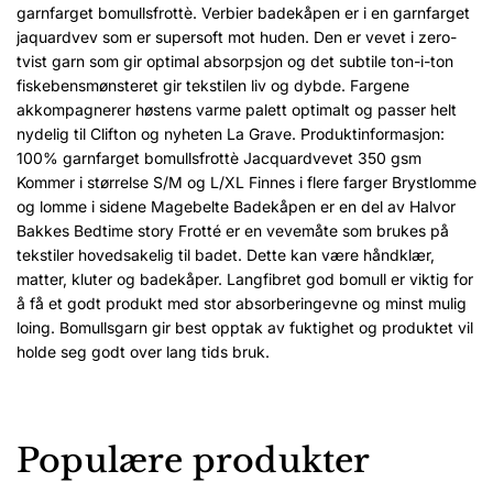
garnfarget bomullsfrottè. Verbier badekåpen er i en garnfarget
jaquardvev som er supersoft mot huden. Den er vevet i zero-
tvist garn som gir optimal absorpsjon og det subtile ton-i-ton
fiskebensmønsteret gir tekstilen liv og dybde. Fargene
akkompagnerer høstens varme palett optimalt og passer helt
nydelig til Clifton og nyheten La Grave. Produktinformasjon:
100% garnfarget bomullsfrottè Jacquardvevet 350 gsm
Kommer i størrelse S/M og L/XL Finnes i flere farger Brystlomme
og lomme i sidene Magebelte Badekåpen er en del av Halvor
Bakkes Bedtime story Frotté er en vevemåte som brukes på
tekstiler hovedsakelig til badet. Dette kan være håndklær,
matter, kluter og badekåper. Langfibret god bomull er viktig for
å få et godt produkt med stor absorberingevne og minst mulig
loing. Bomullsgarn gir best opptak av fuktighet og produktet vil
holde seg godt over lang tids bruk.
Populære produkter