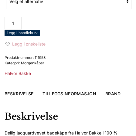
Halvor
Bakke
Badekåpe
Legg i handlekurv
Verbier
Legg i ønskeliste
sort
antall
Produktnummer:
111953
Kategori:
Morgenkåper
Halvor Bakke
BESKRIVELSE
TILLEGGSINFORMASJON
BRAND
Beskrivelse
Deilig jacquardvevet badekåpe fra Halvor Bakke i 100 %