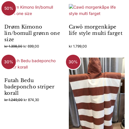
50%
Drøm Kimono
Cawö morgenkåpe
lin/bomull grønn one
life style multi farget
size
Opprinnelig
Nåværende
kr
1.398,00
kr
699,00
kr
1.799,00
pris
pris
Dette
var:
er:
produktet
30%
kr 1.398,00.
kr 699,00.
30%
har
flere
varianter.
Futah Bedu
Alternativene
badeponcho striper
kan
korall
velges
Opprinnelig
Nåværende
kr
1.249,00
kr
874,30
på
pris
pris
produktsiden
var:
er:
kr 1.249,00.
kr 874,30.