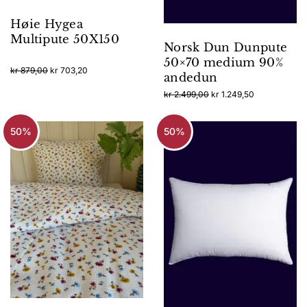
Høie Hygea
Multipute 50X150
Norsk Dun Dunpute
50×70 medium 90%
Opprinnelig
Nåværende
kr
879,00
kr
703,20
andedun
pris
pris
Opprinnelig
Nåværende
kr
2.499,00
kr
1.249,50
var:
er:
pris
pris
kr 879,00.
kr 703,20.
var:
er:
50%
50%
kr 2.499,00.
kr 1.249,50.