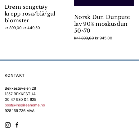
Drøm sengetøy
krepp rosa/blå/gul
Norsk Dun Dunpute
blomster
lav 90% moskusdun
Opprinnelig
Nåværende
kr
899,00
kr
449,50
50×70
pris
pris
Dette
Opprinnelig
Nåværende
kr
1.890,00
kr
945,00
var:
er:
produktet
pris
pris
kr 899,00.
kr 449,50.
har
var:
er:
flere
kr 1.890,00.
kr 945,00.
varianter.
Alternativene
kan
KONTAKT
velges
på
Bekkestuveien 28
1357 BEKKESTUA
produktsiden
00 47 930 04 925
post@inspireahome.no
928 159 736 MVA