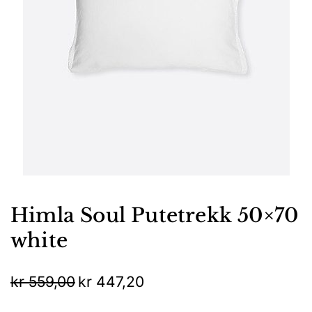
Himla Soul Putetrekk 50×70
white
Opprinnelig
Nåværende
kr
559,00
kr
447,20
pris
pris
var:
er: