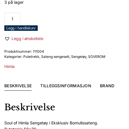
3 på lager
kr 559,00.
kr 447,20.
Himla
Soul
Putetrekk
Legg i handlekurv
50x70
Legg i ønskeliste
white
antall
Produktnummer:
111004
Kategorier:
Putetrekk
,
Sateng sengesett
,
Sengetøy
,
SOVEROM
Himla
BESKRIVELSE
TILLEGGSINFORMASJON
BRAND
Beskrivelse
Soul of Himla Sengetøy i Eksklusiv Bomullssateng.