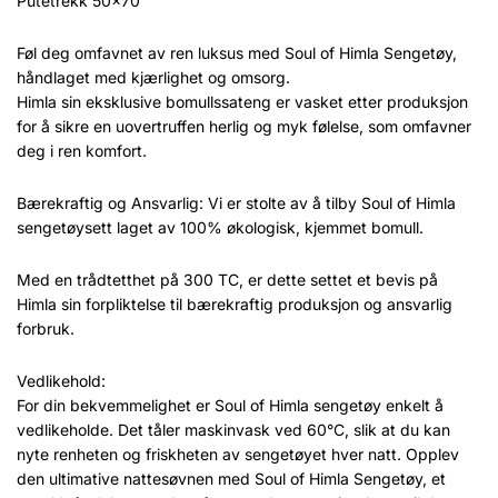
Putetrekk 50×70
Føl deg omfavnet av ren luksus med Soul of Himla Sengetøy,
håndlaget med kjærlighet og omsorg.
Himla sin eksklusive bomullssateng er vasket etter produksjon
for å sikre en uovertruffen herlig og myk følelse, som omfavner
deg i ren komfort.
Bærekraftig og Ansvarlig: Vi er stolte av å tilby Soul of Himla
sengetøysett laget av 100% økologisk, kjemmet bomull.
Med en trådtetthet på 300 TC, er dette settet et bevis på
Himla sin forpliktelse til bærekraftig produksjon og ansvarlig
forbruk.
Vedlikehold:
For din bekvemmelighet er Soul of Himla sengetøy enkelt å
vedlikeholde. Det tåler maskinvask ved 60°C, slik at du kan
nyte renheten og friskheten av sengetøyet hver natt. Opplev
den ultimative nattesøvnen med Soul of Himla Sengetøy, et