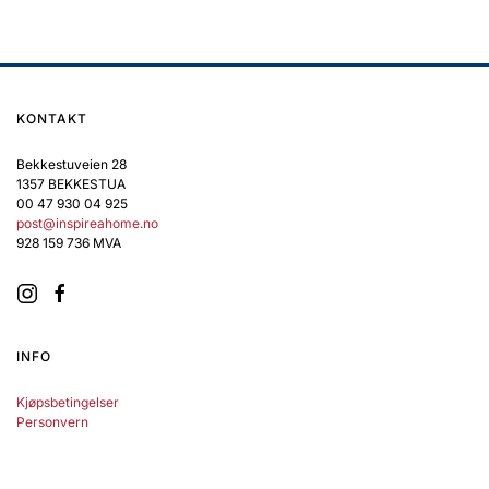
pris
pris
kr 899,00.
kr 449,50.
har
var:
er:
flere
kr 1.890,00.
kr 945,00.
varianter.
Alternativene
kan
KONTAKT
velges
på
Bekkestuveien 28
1357 BEKKESTUA
produktsiden
00 47 930 04 925
post@inspireahome.no
928 159 736 MVA
INFO
Kjøpsbetingelser
Personvern
Min konto