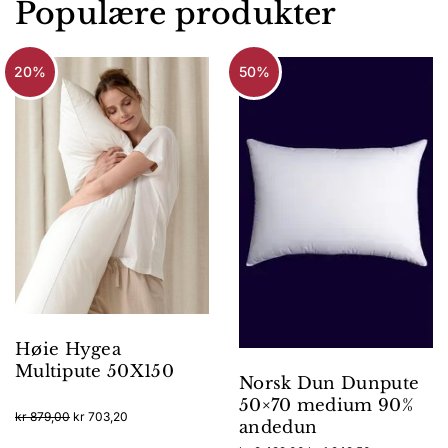
Populære produkter
20%
50%
Høie Hygea
Multipute 50X150
Norsk Dun Dunpute
50×70 medium 90%
Opprinnelig
Nåværende
kr
879,00
kr
703,20
andedun
pris
pris