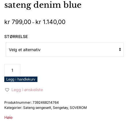
sateng denim blue
Prisområde:
kr
799,00
kr
1.140,00
–
kr 799,00
til
STØRRELSE
kr 1.140,00
Høie
Harmoni
sengesett
Legg i handlekurv
sateng
Legg i ønskeliste
denim
blue
Produktnummer:
7392468214764
antall
Kategorier:
Sateng sengesett
,
Sengetøy
,
SOVEROM
Høie