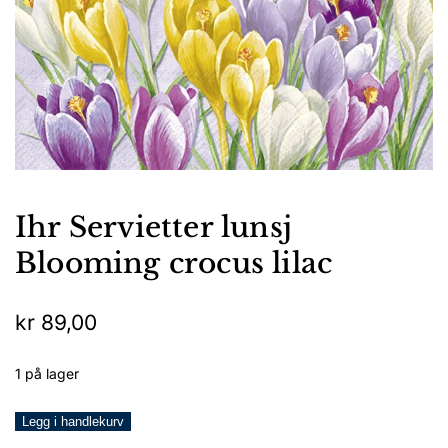
Ihr Servietter lunsj
Blooming crocus lilac
kr
89,00
1 på lager
Ihr
Legg i handlekurv
Servietter