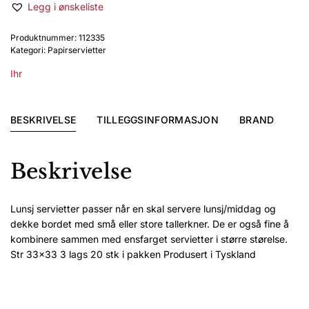
Legg i ønskeliste
lunsj
Blooming
Produktnummer:
112335
crocus
Kategori:
Papirservietter
lilac
antall
Ihr
BESKRIVELSE
TILLEGGSINFORMASJON
BRAND
Beskrivelse
Lunsj servietter passer når en skal servere lunsj/middag og
dekke bordet med små eller store tallerkner. De er også fine å
kombinere sammen med ensfarget servietter i større størelse.
Str 33×33 3 lags 20 stk i pakken Produsert i Tyskland