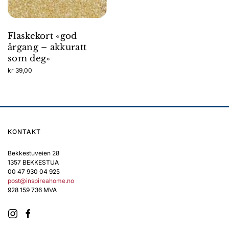
Flaskekort «god
årgang – akkuratt
som deg»
kr
39,00
KONTAKT
Bekkestuveien 28
1357 BEKKESTUA
00 47 930 04 925
post@inspireahome.no
928 159 736 MVA