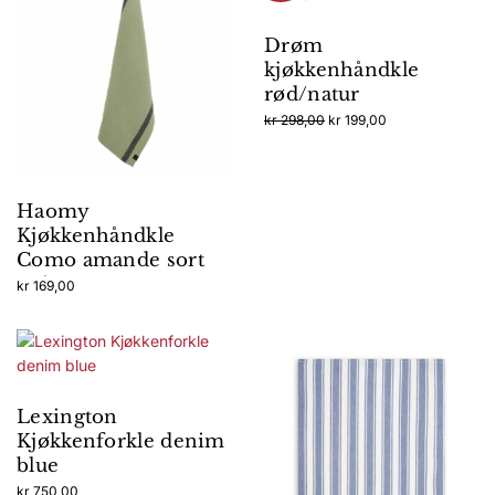
Drøm
kjøkkenhåndkle
rød/natur
Opprinnelig
Nåværende
kr
298,00
kr
199,00
pris
pris
var:
er:
kr 298,00.
kr 199,00.
Haomy
Kjøkkenhåndkle
Como amande sort
stripe
kr
169,00
Lexington
Kjøkkenforkle denim
blue
kr
750,00