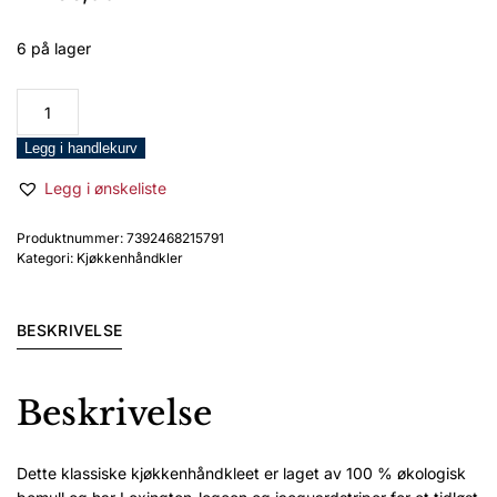
6 på lager
Lexington
kjøkkenhåndkle
Icons
Legg i handlekurv
økologisk
Legg i ønskeliste
bomull
stjerner
Produktnummer:
7392468215791
dressblå/hvit
Kategori:
Kjøkkenhåndkler
antall
BESKRIVELSE
Beskrivelse
Dette klassiske kjøkkenhåndkleet er laget av 100 % økologisk