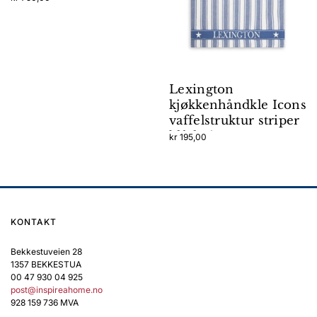
Lexington
kjøkkenhåndkle Icons
vaffelstruktur striper
blå/hvit
kr
195,00
KONTAKT
Bekkestuveien 28
1357 BEKKESTUA
00 47 930 04 925
post@inspireahome.no
928 159 736 MVA