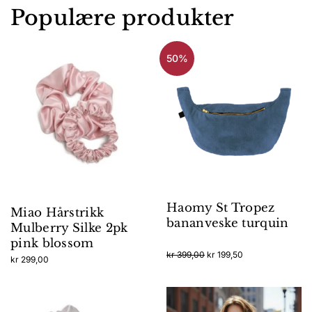
Populære produkter
50%
Haomy St Tropez
Miao Hårstrikk
bananveske turquin
Mulberry Silke 2pk
pink blossom
Opprinnelig
Nåværende
kr
399,00
kr
199,50
kr
299,00
pris
pris
var:
er:
kr 399,00.
kr 199,50.