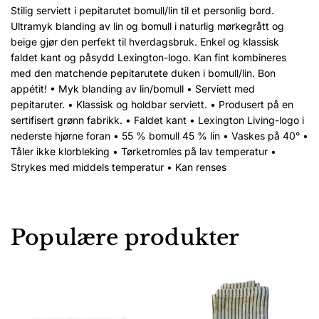
Stilig serviett i pepitarutet bomull/lin til et personlig bord.
Ultramyk blanding av lin og bomull i naturlig mørkegrått og
beige gjør den perfekt til hverdagsbruk. Enkel og klassisk
faldet kant og påsydd Lexington-logo. Kan fint kombineres
med den matchende pepitarutete duken i bomull/lin. Bon
appétit! • Myk blanding av lin/bomull • Serviett med
pepitaruter. • Klassisk og holdbar serviett. • Produsert på en
sertifisert grønn fabrikk. • Faldet kant • Lexington Living-logo i
nederste hjørne foran • 55 % bomull 45 % lin • Vaskes på 40° •
Tåler ikke klorbleking • Tørketromles på lav temperatur •
Strykes med middels temperatur • Kan renses
Populære produkter