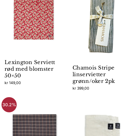
Lexington Serviett
Chamois Stripe
rød med blomster
linservietter
50×50
grønn/oker 2pk
kr
149,00
kr
399,00
30.2%