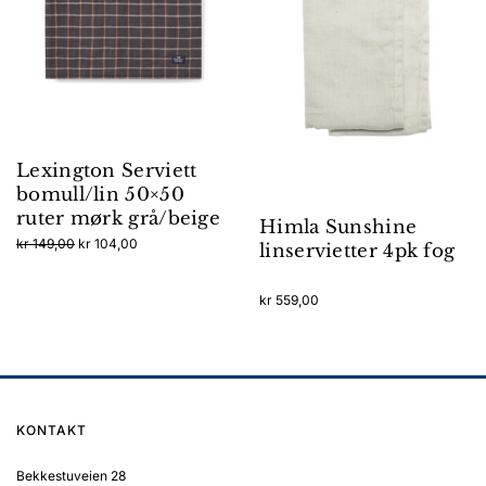
Lexington Serviett
bomull/lin 50×50
ruter mørk grå/beige
Himla Sunshine
Opprinnelig
Nåværende
kr
149,00
kr
104,00
linservietter 4pk fog
pris
pris
var:
er:
kr
559,00
kr 149,00.
kr 104,00.
KONTAKT
Bekkestuveien 28