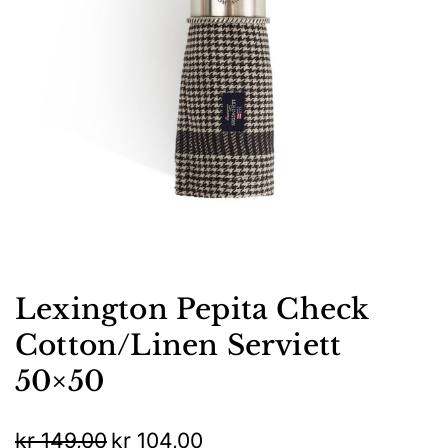
Lexington Pepita Check
Cotton/Linen Serviett
50×50
Opprinnelig
Nåværende
kr
149,00
kr
104,00