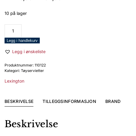
pris
pris
var:
er:
10 på lager
kr 149,00.
kr 104,00.
Lexington
Pepita
Check
Legg i handlekurv
Cotton/Linen
Legg i ønskeliste
Serviett
50x50
Produktnummer:
110122
antall
Kategori:
Tøyservietter
Lexington
BESKRIVELSE
TILLEGGSINFORMASJON
BRAND
Beskrivelse