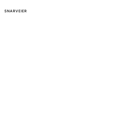
SNARVEIER
Kontakt oss
Om oss
Merker
FØLG OSS
Ønsker du å motta vårt nyhetsbrev?
UTVIKLET AV
SHOPPING NORGE