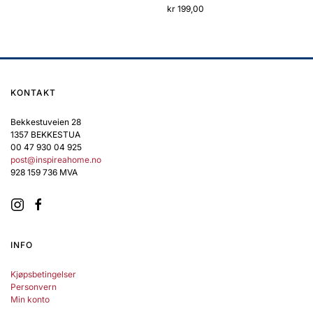
kr
199,00
var:
er:
produktet
kr 498,00.
kr 249,00.
har
flere
varianter.
Alternativene
kan
KONTAKT
velges
på
Bekkestuveien 28
1357 BEKKESTUA
produktsiden
00 47 930 04 925
post@inspireahome.no
928 159 736 MVA
INFO
Kjøpsbetingelser
Personvern
Min konto