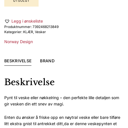
UTSOLGT
Legg i ønskeliste
Produktnummer:
7392468213849
Kategorier:
KLÆR
,
Vesker
Norway Design
BESKRIVELSE
BRAND
Beskrivelse
Pynt til veske eller nøkkelring – den perfekte lille detaljen som
gir vesken din ett snev av magi.
Enten du ønsker å friske opp en nøytral veske eller bare tilføre
litt ekstra gnist til antrekket ditt,da er denne veskepynten et