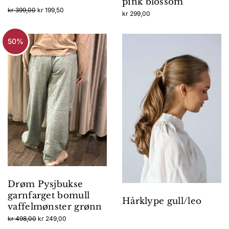
pink blossom
Opprinnelig
Nåværende
kr
399,00
kr
199,50
kr
299,00
pris
pris
var:
er:
kr 399,00.
kr 199,50.
50%
Drøm Pysjbukse
garnfarget bomull
Hårklype gull/leo
vaffelmønster grønn
Opprinnelig
Nåværende
kr
498,00
kr
249,00
pris
pris
Dette