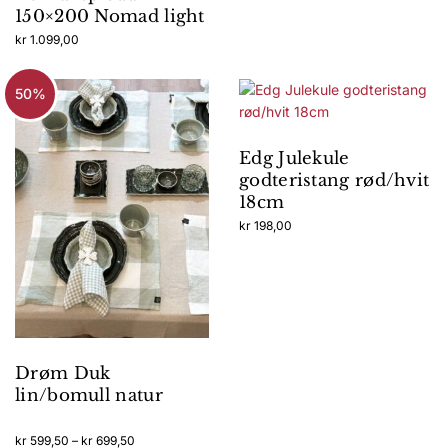
Alternativene
150×200 Nomad light
kan
kr
1.099,00
velges
på
50%
produktsiden
Edg Julekule
godteristang rød/hvit
18cm
kr
198,00
Drøm Duk
lin/bomull natur
Prisområde:
kr
599,50
–
kr
699,50