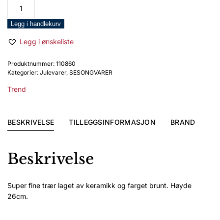
Trend
Keramikktre
stort
Legg i handlekurv
26cm
Legg i ønskeliste
antall
Produktnummer:
110860
Kategorier:
Julevarer
,
SESONGVARER
Trend
BESKRIVELSE
TILLEGGSINFORMASJON
BRAND
Beskrivelse
Super fine trær laget av keramikk og farget brunt. Høyde
26cm.