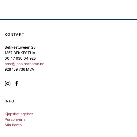
kr 599,50
Dette
til
produktet
kr 699,50
har
flere
varianter.
KONTAKT
Alternativene
kan
Bekkestuveien 28
velges
1357 BEKKESTUA
på
00 47 930 04 925
produktsiden
post@inspireahome.no
928 159 736 MVA
INFO
Kjøpsbetingelser
Personvern
Min konto