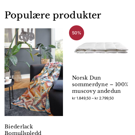
Populære produkter
50%
Norsk Dun
sommerdyne – 100%
muscovy andedun
Prisområde:
kr
1.849,50
–
kr
2.799,50
kr 1.849,50
Dette
til
produktet
kr 2.799,50
har
flere
Biederlack
varianter.
Bomullspledd